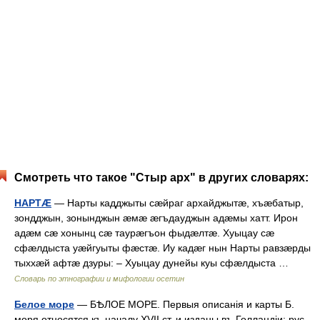
Смотреть что такое "Стыр арх" в других словарях:
НАРТÆ
— Нарты кадджыты сæйраг архайджытæ, хъæбатыр,
зондджын, зонынджын æмæ æгъдауджын адæмы хатт. Ирон
адæм сæ хонынц сæ таурæгъон фыдæлтæ. Хуыцау сæ
сфæлдыста уæйгуыты фæстæ. Иу кадæг нын Нарты равзæрды
тыххæй афтæ дзуры: – Хуыцау дунейы куы сфæлдыста …
Словарь по этнографии и мифологии осетин
Белое море
— БѢЛОЕ МОРЕ. Первыя описанія и карты Б.
моря относятся къ началу XVII ст. и изданы въ Голландіи; рус.