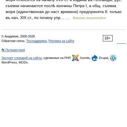
съемки начинаются послѣ кончины Петра I, а общ. съемка
моря (единственная до наст. времени) предпринята б. только
въ нач. XIX ст., по почину упр… …
Военная энциклопедия
© Академик, 2000-2026
18+
Обратная связь:
Техподдержка
,
Реклама на сайте
👣 Путешествия
Экспорт словарей на сайты
, сделанные на PHP,
Joomla,
Drupal,
WordPress, MODx.